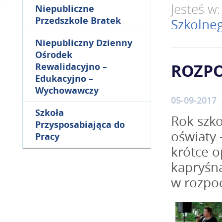
Jesteś w
Niepubliczne
Przedszkole Bratek
Szkolne
Niepubliczny Dzienny
Ośrodek
ROZPO
Rewalidacyjno –
Edukacyjno –
Wychowawczy
05-09-2017
Szkoła
Rok szko
Przysposabiająca do
oświaty
Pracy
krótce o
kapryśn
w rozpoc