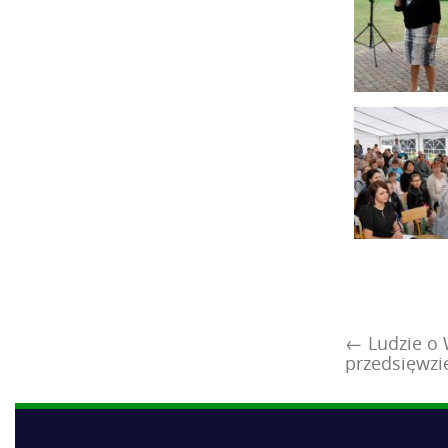
←
Ludzie o 
przedsięwzię