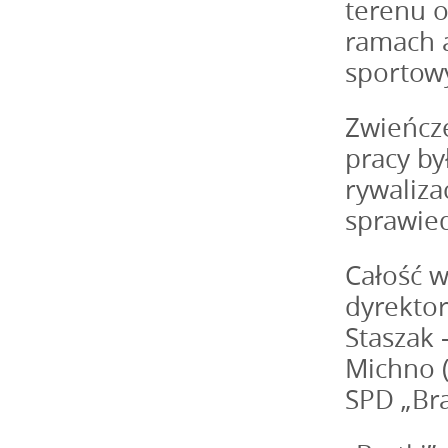
terenu o
ramach a
sportowy
Zwieńcze
pracy by
rywaliza
sprawie
Całość w
dyrektor
Staszak 
Michno (
SPD „Bra