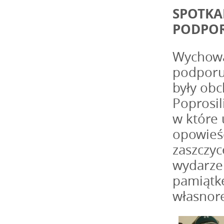
SPOTKA
PODPOR
Wychowa
podporu
były obc
Poprosil
w które 
opowieśc
zaszczyc
wydarzeń
pamiątk
własnor