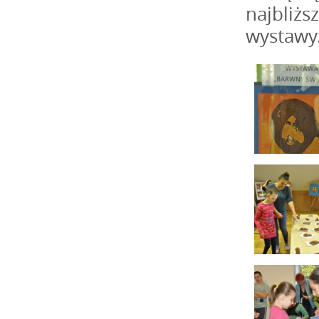
najbliżs
wystawy