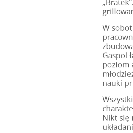
„Bratek”
grillowa
W sobotn
pracowni
zbudowal
Gaspol ł
poziom a
młodzież
nauki pr
Wszystki
charakte
Nikt się 
układani