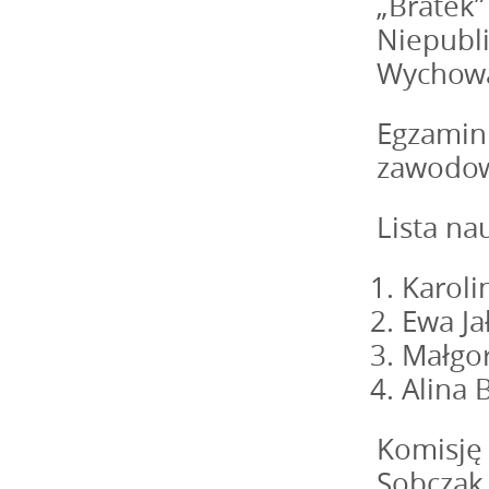
„Bratek”
Niepubl
Wychowa
Egzamin
zawodow
Lista na
Karoli
Ewa Ja
Małgor
Alina 
Komisję 
Sobczak