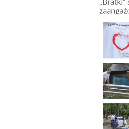
„Bratki”
zaangaż