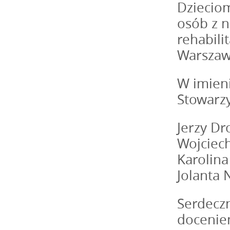
Dzieciom
osób z n
rehabili
Warszaw
W imieni
Stowarzy
Jerzy Dr
Wojciech
Karolina
Jolanta 
Serdecz
docenien