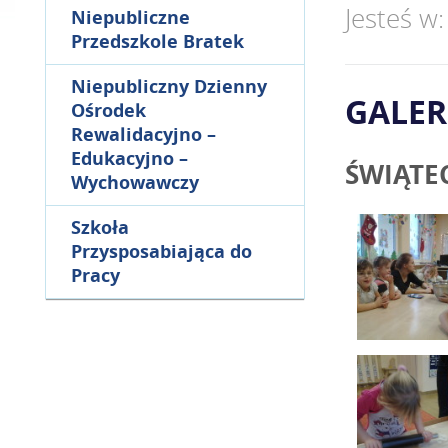
Jesteś w
Niepubliczne
Przedszkole Bratek
Niepubliczny Dzienny
GALER
Ośrodek
Rewalidacyjno –
Edukacyjno –
ŚWIĄTE
Wychowawczy
Szkoła
Przysposabiająca do
Pracy