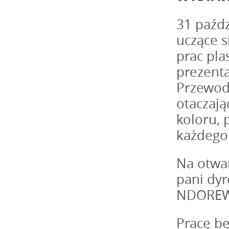
31 paźdz
uczące 
prac pla
prezent
Przewodn
otaczają
koloru,
każdego 
Na otwar
pani dy
NDOREW
Pracę bę