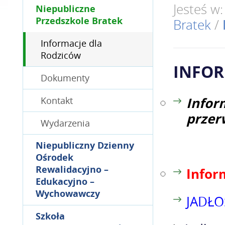
Jesteś w
Niepubliczne
Przedszkole Bratek
Bratek
/
Informacje dla
Rodziców
INFOR
Dokumenty
Infor
Kontakt
przer
Wydarzenia
Niepubliczny Dzienny
Ośrodek
Rewalidacyjno –
Infor
Edukacyjno –
Wychowawczy
JADŁO
Szkoła