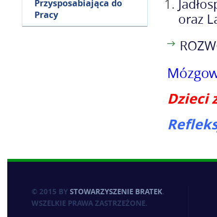
Jadłos
Przysposabiająca do
Pracy
oraz L
ROZWÓ
Mózgowe
Dzieci
Reflek
© 2015 BY
STOWARZYSZENIE BRATEK
.
WSZELKIE PRAWA ZASTRZEŻONE.