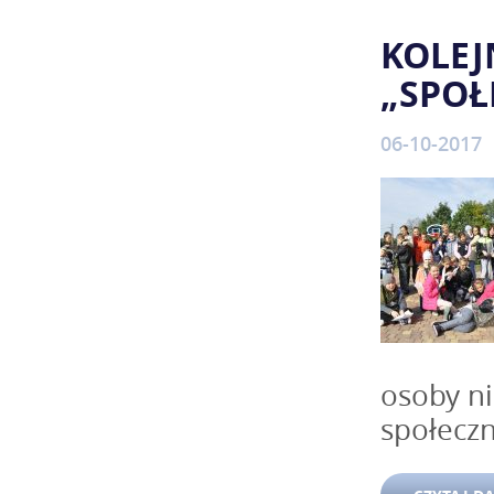
KOLEJ
„SPOŁ
06-10-2017
osoby n
społeczn