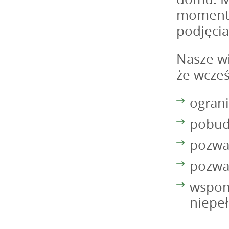
momentu
podjęcia
Nasze wi
że wcześ
ograni
pobudz
pozwal
pozwal
wspom
niepe