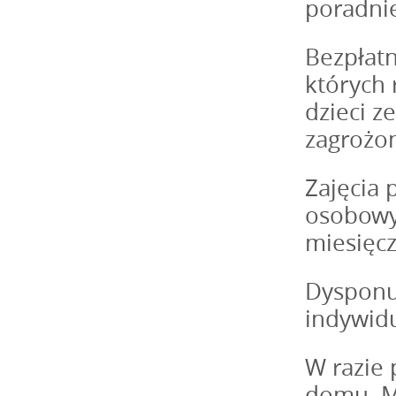
poradnię
Bezpłatn
których 
dzieci z
zagrożo
Zajęcia 
osobowy
miesięcz
Dysponu
indywid
W razie 
domu. Mo