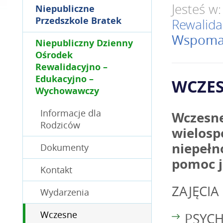
Jesteś w
Niepubliczne
Przedszkole Bratek
Rewalida
Wspoma
Niepubliczny Dzienny
Ośrodek
Rewalidacyjno –
Edukacyjno –
WCZE
Wychowawczy
Informacje dla
Wczesne
Rodziców
wielosp
niepełn
Dokumenty
pomoc j
Kontakt
ZAJĘCIA
Wydarzenia
Wczesne
PSYCH