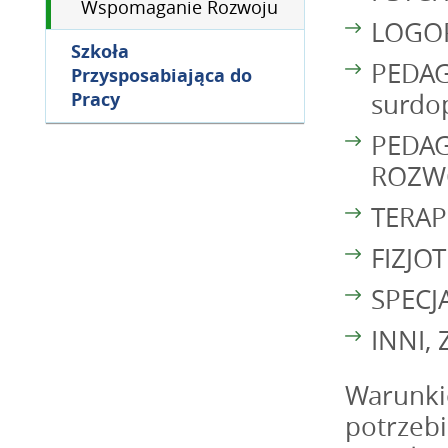
Wspomaganie Rozwoju
LOGO
Szkoła
PEDAG
Przysposabiająca do
Pracy
surdo
PEDA
ROZWO
TERAP
FIZJO
SPECJ
INNI,
Warunkie
potrzeb