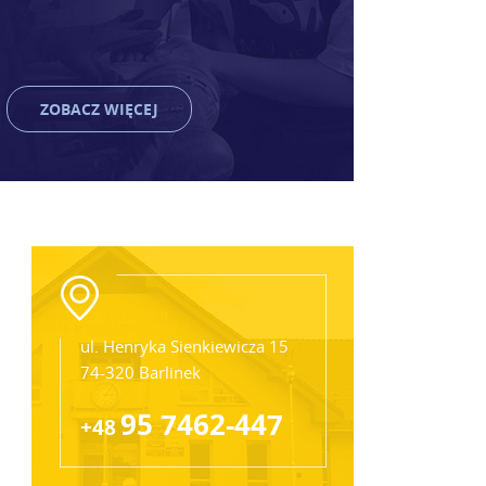
ZOBACZ WIĘCEJ
ul. Henryka Sienkiewicza 15
74-320 Barlinek
95 7462-447
+48