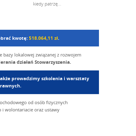
kiedy patrzę...
zebrać kwotę:
518.064,11 zł
.
ie bazy lokalowej związanej z rozwojem
erania działań Stowarzyszenia.
 także prowadzimy szkolenia i warsztaty
prawnych.
dochodowego od osób fizycznych
o i wolontariacie oraz ustawy