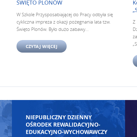
ŚWIĘTO PLONÓW
K
„
W Szkole Przysposabiającej do Pracy odbyła się
cykliczna impreza z okazji pożegnania lata tzw.
Z
Święto Plonów. Było dużo zabawy...
Dz
z
„S
CZYTAJ WIĘCEJ
NIEPUBLICZNY DZIENNY
OŚRODEK REWALIDACYJNO-
EDUKACYJNO-WYCHOWAWCZY