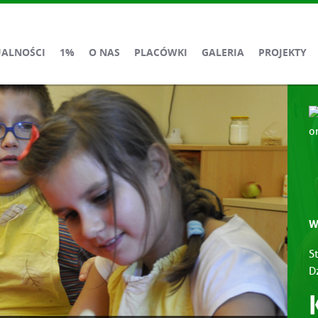
UALNOŚCI
1%
O NAS
PLACÓWKI
GALERIA
PROJEKTY
W
S
D