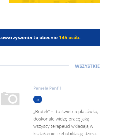
Stowarzyszenia to obecnie
145 osób
.
WSZYSTKIE
Pamela Panfil
5
„Bratek” – to świetna placówka,
doskonale widzę pracę jaką
wszyscy terapeuci wkładają w
kształcenie i rehabilitację dzieci,