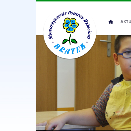
Przeskocz
AKT
do
treści