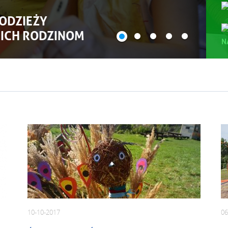
ODZIEŻY
 ICH RODZINOM
N
10-10-2017
06