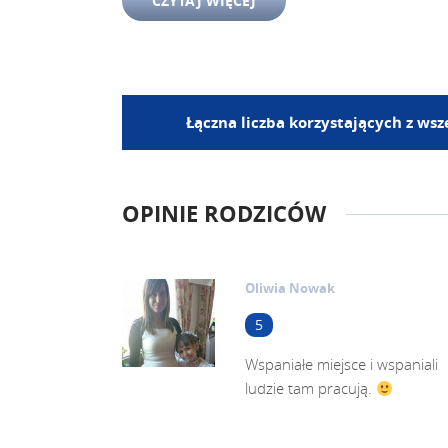
CZYTAJ WIĘCEJ
Łączna liczba korzystających z ws
OPINIE RODZICÓW
Oliwia Nowak
5
Wspaniałe miejsce i wspaniali
ludzie tam pracują.