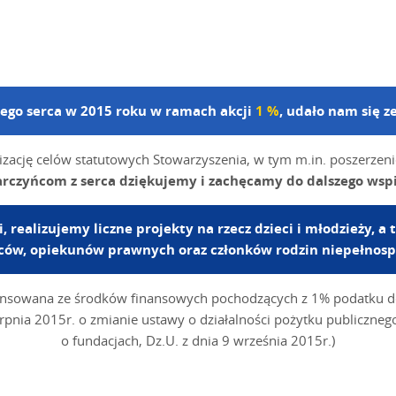
brego serca w 2015 roku w ramach akcji
1 %
, udało nam się 
lizację celów statutowych Stowarzyszenia, w tym m.in. poszerzen
rczyńcom z serca dziękujemy i zachęcamy do dalszego wspi
realizujemy liczne projekty na rzecz dzieci i młodzieży, a
iców, opiekunów prawnych oraz członków rodzin niepełnos
inansowana ze środków finansowych pochodzących z 1% podatku 
erpnia 2015r. o zmianie ustawy o działalności pożytku publiczneg
o fundacjach, Dz.U. z dnia 9 września 2015r.)