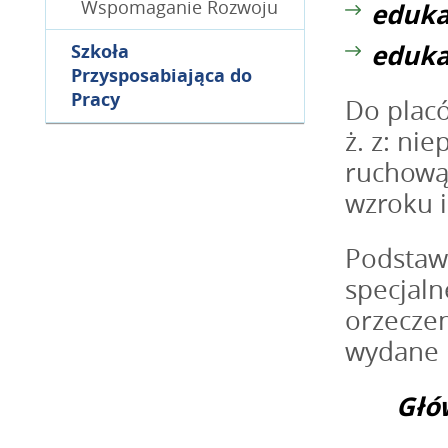
Wspomaganie Rozwoju
eduka
eduka
Szkoła
Przysposabiająca do
Pracy
Do placó
ż. z: ni
ruchową
wzroku i
Podstawą
specjal
orzeczen
wydane 
Głó