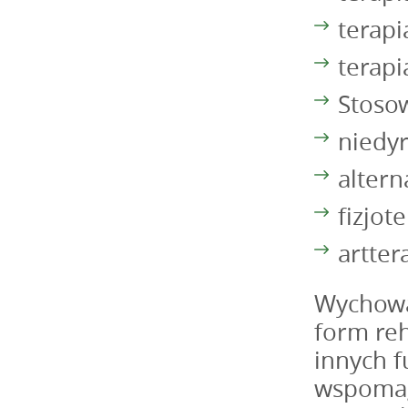
terapi
terapi
Stoso
niedy
alter
fizjot
artter
Wychowa
form reh
innych f
wspomag