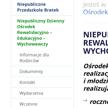
Jesteś w
Niepubliczne
Przedszkole Bratek
Ośrodek
Niepubliczny Dzienny
Ośrodek
NIEPU
Rewalidacyjno –
Edukacyjno –
REWAL
Wychowawczy
WYCH
Informacje dla
Rodziców
Ośrodek
Dokumenty
realizac
i młodz
Kontakt
realizuj
Wydarzenia
roczn
Wczesne