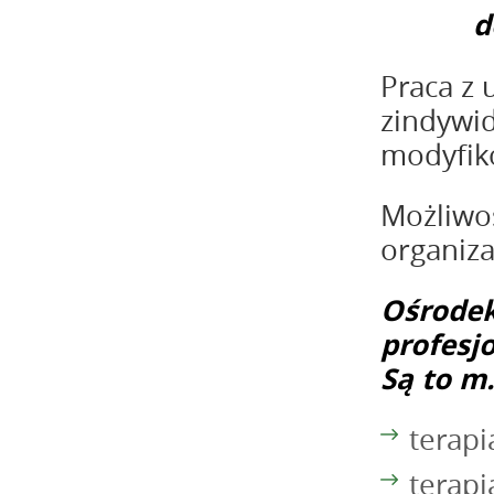
d
Praca z 
zindywi
modyfik
Możliwoś
organiza
Ośrodek
profesj
Są to m.
terap
terapi