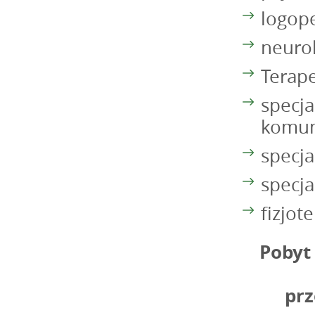
logop
neuro
Terape
specja
komuni
specja
specja
fizjot
Pobyt 
prz