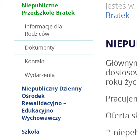
Jesteś w
Niepubliczne
Przedszkole Bratek
Bratek
Informacje dla
Rodziców
NIEPU
Dokumenty
Kontakt
Głównym 
dostosow
Wydarzenia
roku życ
Niepubliczny Dzienny
Ośrodek
Pracuje
Rewalidacyjno –
Edukacyjno –
Oferta s
Wychowawczy
niepe
Szkoła