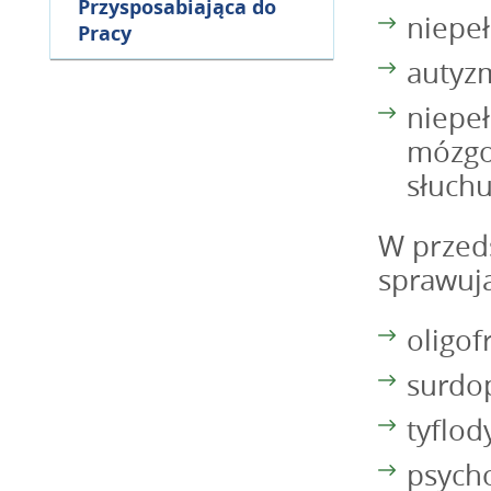
Przysposabiająca do
niepe
Pracy
autyz
niepe
mózgo
słuchu
W przeds
sprawują 
oligo
surdo
tyflod
psych