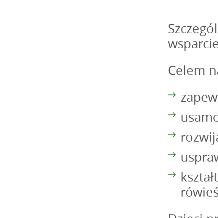
Szczegól
wsparcie
Celem n
zapew
usamo
rozwij
uspraw
kształ
rówieś