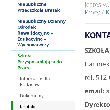
Jesteś w
Niepubliczne
Przedszkole Bratek
Pracy
/
K
Niepubliczny Dzienny
Ośrodek
KONT
Rewalidacyjno –
Edukacyjno –
Wychowawczy
SZKOŁA
Szkoła
Przysposabiająca do
Barlinek
Pracy
tel. 512
Informacje dla
Rodziców
email:
s
Dokumenty
Dyrektor
Kontakt