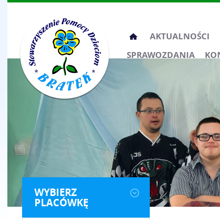
Przeskocz
AKTUALNOŚCI
do
SPRAWOZDANIA
KO
treści
WYBIERZ
PLACÓWKĘ