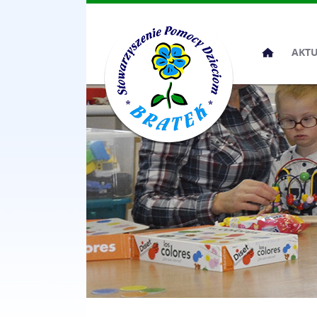
Przeskocz
AKT
do
treści