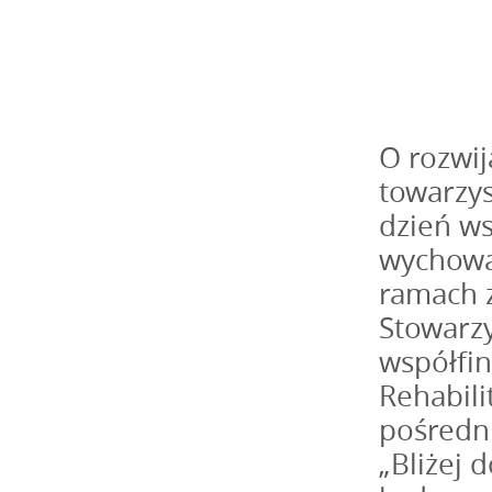
O rozwij
towarzys
dzień ws
wychowaw
ramach 
Stowarz
współfi
Rehabili
pośredn
„Bliżej 