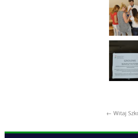
←
Witaj Szko