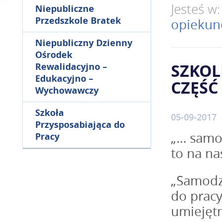
Jesteś w
Niepubliczne
Przedszkole Bratek
opiekunó
Niepubliczny Dzienny
Ośrodek
SZKOL
Rewalidacyjno –
Edukacyjno –
CZĘŚĆ 
Wychowawczy
Szkoła
05-09-2017
Przysposabiająca do
„… samod
Pracy
to na na
„Samodzi
do pracy
umiejętn