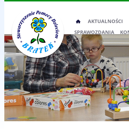
Przeskocz
AKTUALNOŚCI
do
SPRAWOZDANIA
KO
treści