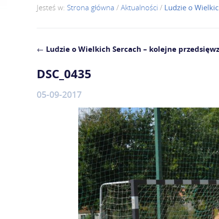
Jesteś w:
Strona główna
/
Aktualności
/
Ludzie o Wielkic
←
Ludzie o Wielkich Sercach – kolejne przedsięwz
DSC_0435
05-09-2017