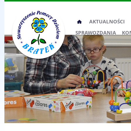
Przeskocz
AKTUALNOŚCI
do
SPRAWOZDANIA
KO
treści