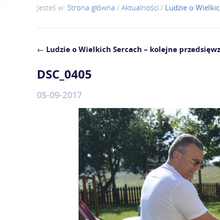
Jesteś w:
Strona główna
/
Aktualności
/
Ludzie o Wielkic
←
Ludzie o Wielkich Sercach – kolejne przedsięwz
DSC_0405
05-09-2017