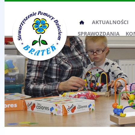
Przeskocz
AKTUALNOŚCI
do
SPRAWOZDANIA
KO
treści