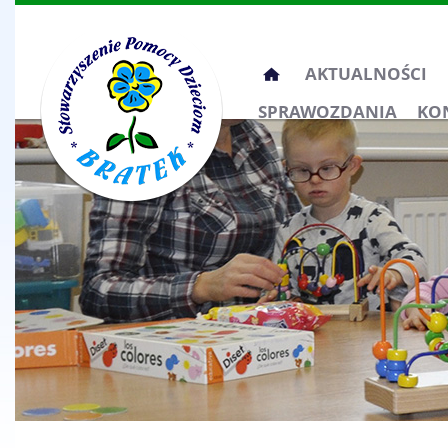
Przeskocz
AKTUALNOŚCI
do
SPRAWOZDANIA
KO
treści