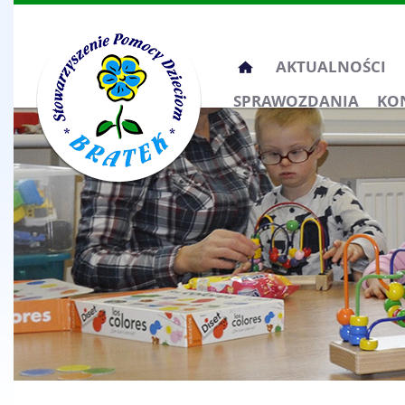
Przeskocz
AKTUALNOŚCI
do
SPRAWOZDANIA
KO
treści