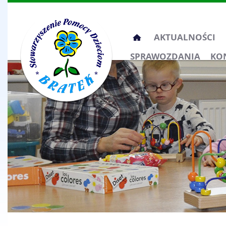
Przeskocz
AKTUALNOŚCI
do
SPRAWOZDANIA
KO
treści