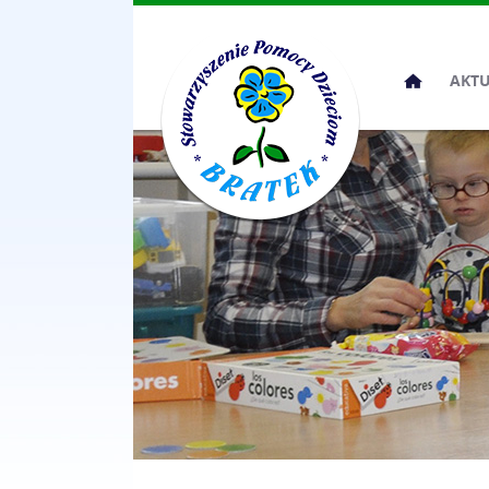
Przeskocz
AKT
do
treści