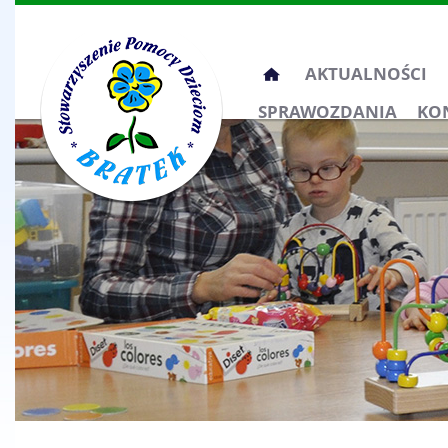
Przeskocz
AKTUALNOŚCI
do
SPRAWOZDANIA
KO
treści