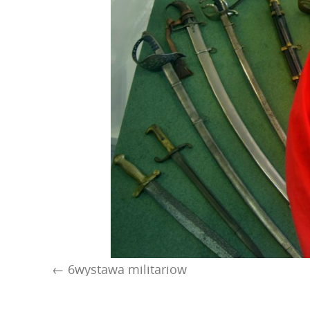
6wystawa militariow