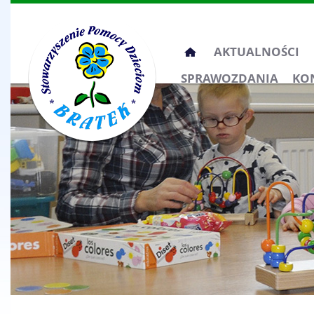
Przeskocz
AKTUALNOŚCI
do
SPRAWOZDANIA
KO
treści