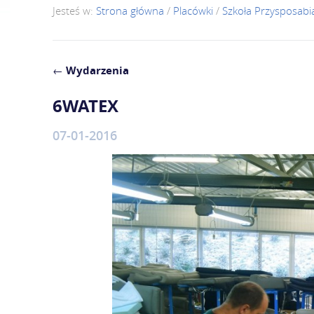
Jesteś w:
Strona główna
/
Placówki
/
Szkoła Przysposabi
←
Wydarzenia
6WATEX
07-01-2016