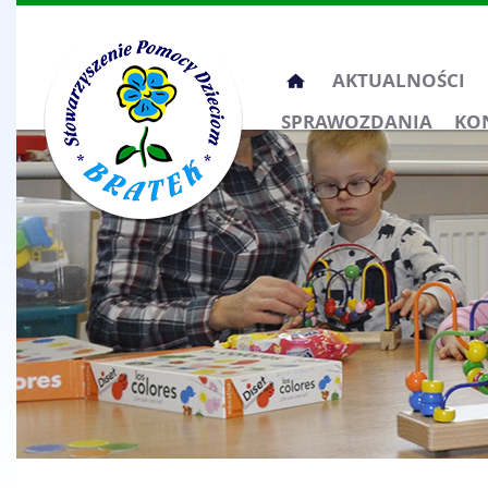
Przeskocz
AKTUALNOŚCI
do
SPRAWOZDANIA
KO
treści