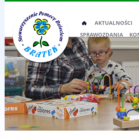
Przeskocz
AKTUALNOŚCI
do
SPRAWOZDANIA
KO
treści