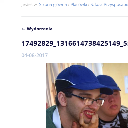
Jesteś w:
Strona główna
/
Placówki
/
Szkoła Przysposabi
←
Wydarzenia
17492829_1316614738425149_
04-08-2017