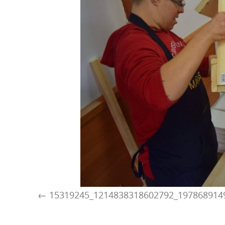
15319245_1214838318602792_197868914