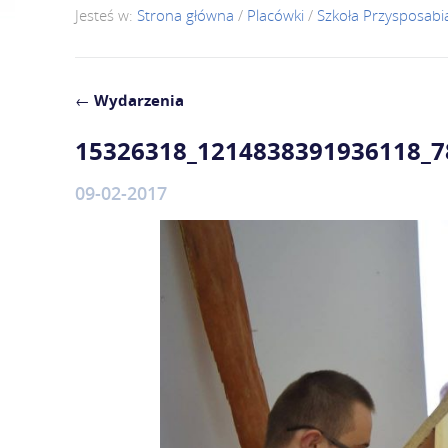
Jesteś w:
Strona główna
/
Placówki
/
Szkoła Przysposabi
←
Wydarzenia
15326318_1214838391936118_
09-02-2017