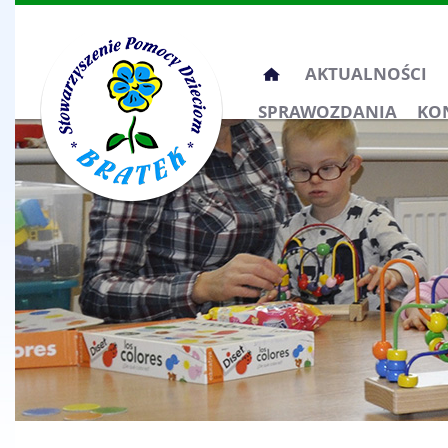
Przeskocz
AKTUALNOŚCI
do
SPRAWOZDANIA
KO
treści