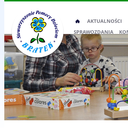
Przeskocz
AKTUALNOŚCI
do
SPRAWOZDANIA
KO
treści