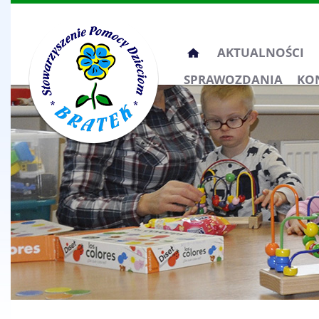
Przeskocz
AKTUALNOŚCI
do
SPRAWOZDANIA
KO
treści