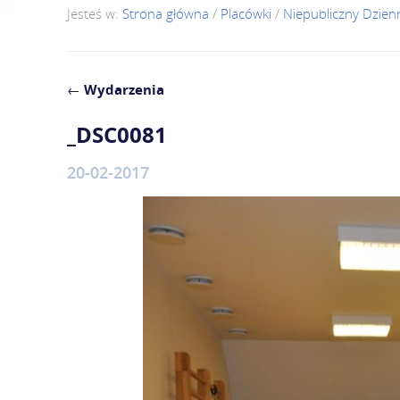
Jesteś w:
Strona główna
/
Placówki
/
Niepubliczny Dzie
←
Wydarzenia
_DSC0081
20-02-2017