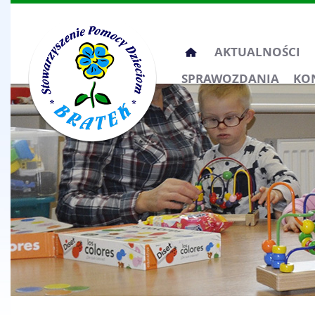
Przeskocz
AKTUALNOŚCI
do
SPRAWOZDANIA
KO
treści