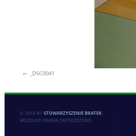
_DSC0041
© 2015 BY
STOWARZYSZENIE BRATEK
.
WSZELKIE PRAWA ZASTRZEŻONE.