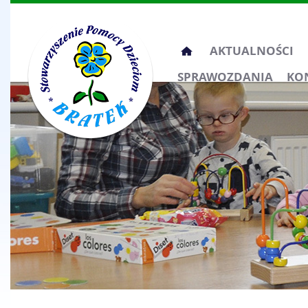
Przeskocz
AKTUALNOŚCI
do
SPRAWOZDANIA
KO
treści