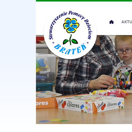
Przeskocz
AKT
do
treści