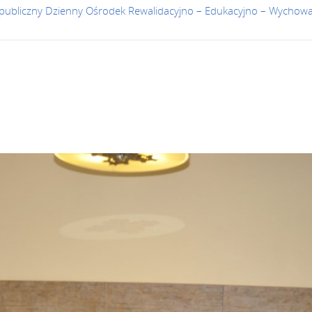
publiczny Dzienny Ośrodek Rewalidacyjno – Edukacyjno – Wychow