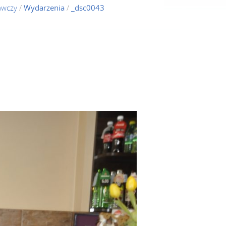
awczy
/
Wydarzenia
/
_dsc0043