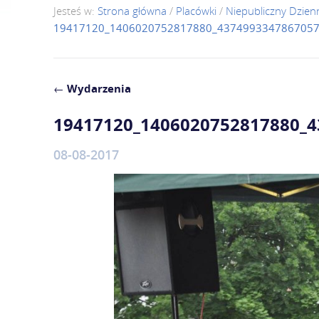
Jesteś w:
Strona główna
/
Placówki
/
Niepubliczny Dzie
19417120_1406020752817880_4374993347867057
←
Wydarzenia
19417120_1406020752817880_
08-08-2017