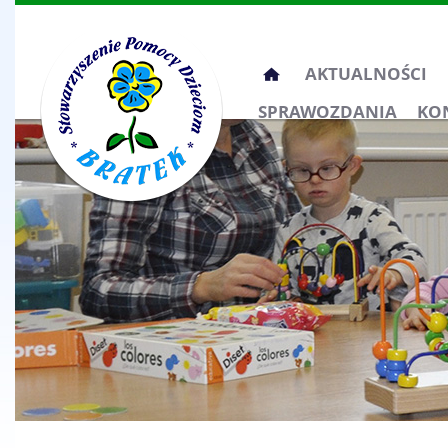
Przeskocz
AKTUALNOŚCI
do
SPRAWOZDANIA
KO
treści