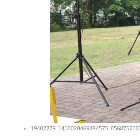
19402279_1406020469484575_656875200