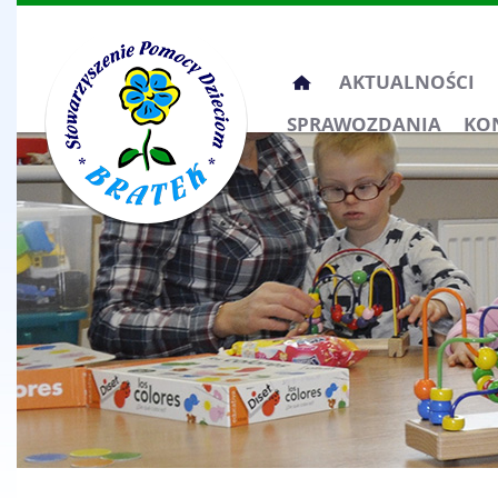
Przeskocz
AKTUALNOŚCI
do
SPRAWOZDANIA
KO
treści