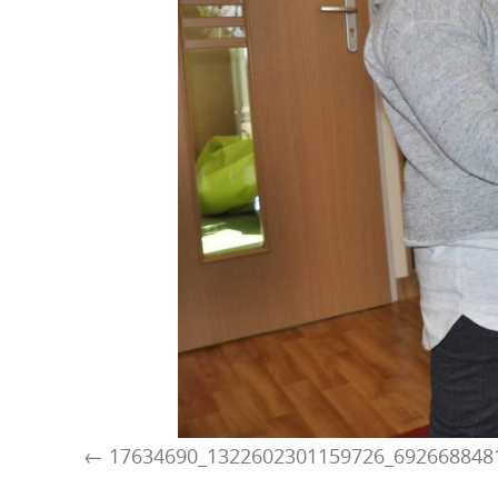
17634690_1322602301159726_692668848