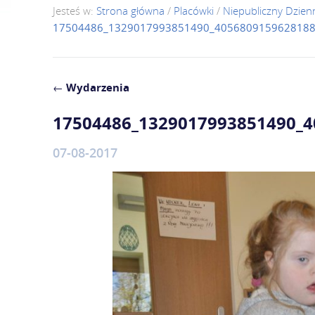
Jesteś w:
Strona główna
/
Placówki
/
Niepubliczny Dzie
17504486_1329017993851490_4056809159628188
←
Wydarzenia
17504486_1329017993851490_
07-08-2017