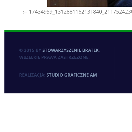
17434959_1312881162131840_211752423
© 2015 BY
STOWARZYSZENIE BRATEK
.
WSZELKIE PRAWA ZASTRZEŻONE.
REALIZACJA:
STUDIO GRAFICZNE AM