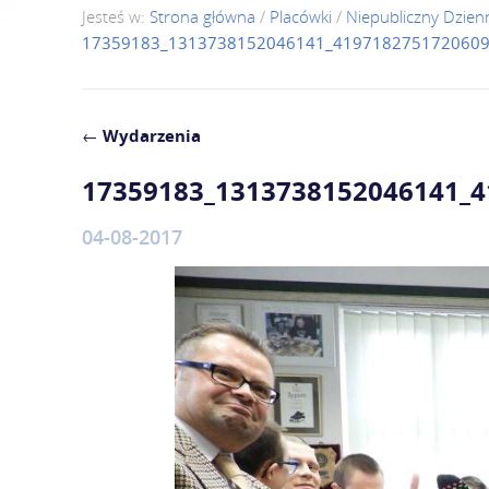
Jesteś w:
Strona główna
/
Placówki
/
Niepubliczny Dzie
17359183_1313738152046141_4197182751720609
←
Wydarzenia
17359183_1313738152046141_
04-08-2017