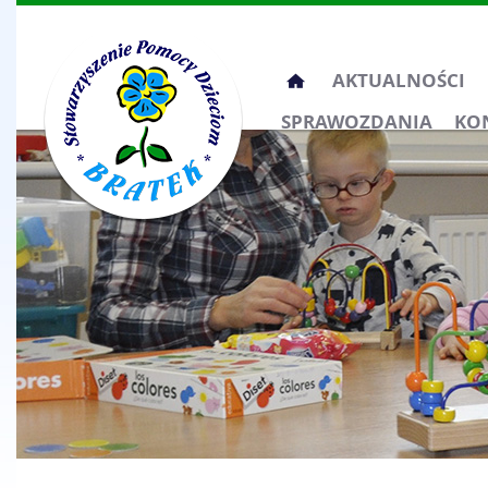
Przeskocz
AKTUALNOŚCI
do
SPRAWOZDANIA
KO
treści