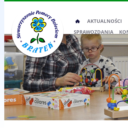
Przeskocz
AKTUALNOŚCI
do
SPRAWOZDANIA
KO
treści