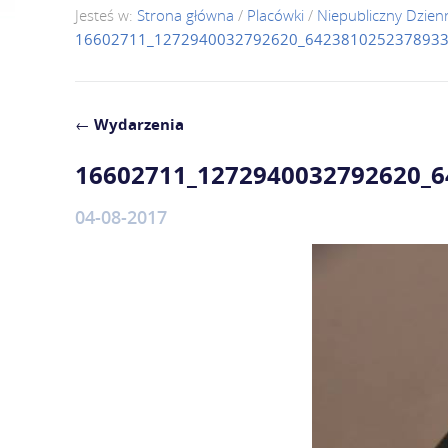
Jesteś w:
Strona główna
/
Placówki
/
Niepubliczny Dzie
16602711_1272940032792620_6423810252378933
←
Wydarzenia
16602711_1272940032792620_
04-08-2017