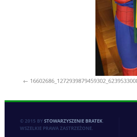
16602686_1272939879459302_623953300
© 2015 BY
STOWARZYSZENIE BRATEK
.
WSZELKIE PRAWA ZASTRZEŻONE.