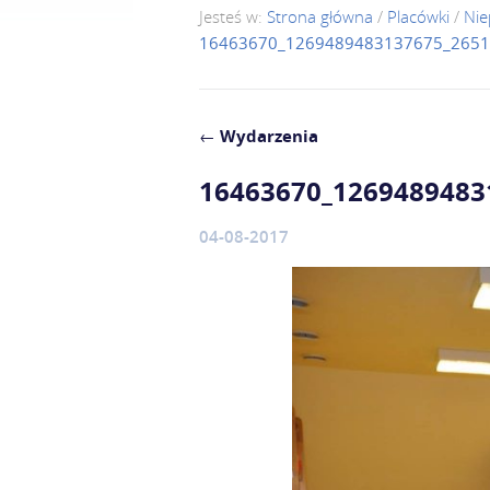
Jesteś w:
Strona główna
/
Placówki
/
Nie
16463670_1269489483137675_265
←
Wydarzenia
16463670_1269489483
04-08-2017