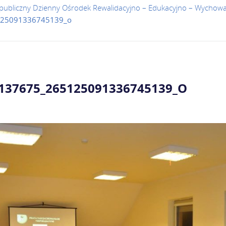
publiczny Dzienny Ośrodek Rewalidacyjno – Edukacyjno – Wychow
125091336745139_o
137675_265125091336745139_O