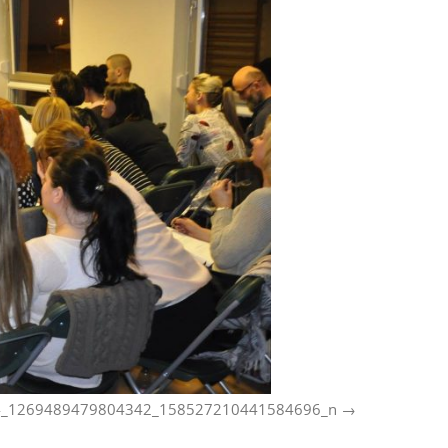
_1269489479804342_158527210441584696_n