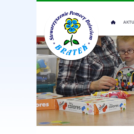
Przeskocz
AKT
do
treści