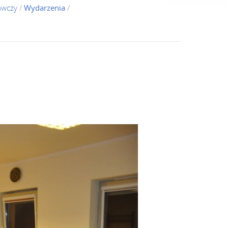
awczy
/
Wydarzenia
/