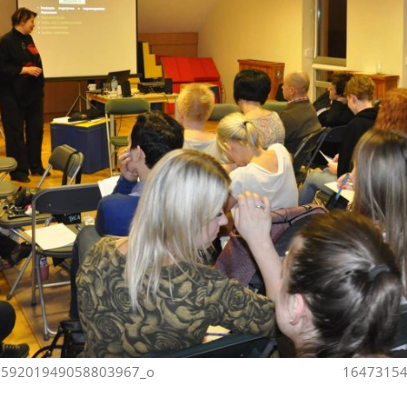
059201949058803967_o
16473154