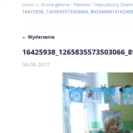
Jesteś w:
Strona główna
/
Placówki
/
Niepubliczny Dzie
16425938_1265835573503066_8933406814162400
←
Wydarzenia
16425938_1265835573503066_
04-08-2017