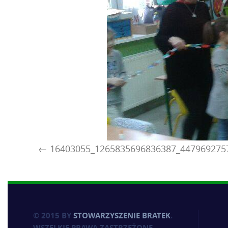
16403055_1265835696836387_447969275
© 2015 BY
STOWARZYSZENIE BRATEK
.
WSZELKIE PRAWA ZASTRZEŻONE.