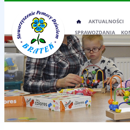
Przeskocz
AKTUALNOŚCI
do
SPRAWOZDANIA
KO
treści