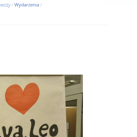
awczy
/
Wydarzenia
/