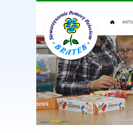
Przeskocz
AKT
do
treści