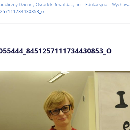
publiczny Dzienny Ośrodek Rewalidacyjno – Edukacyjno – Wychow
1257111734430853_o
055444_8451257111734430853_O