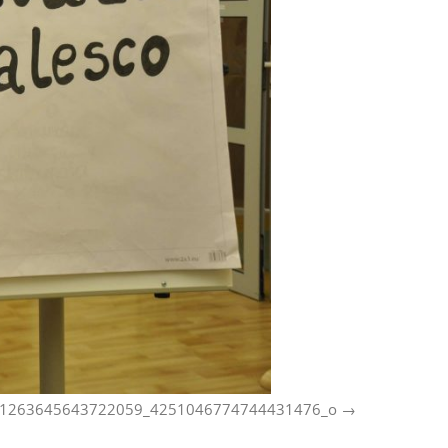
1263645643722059_4251046774744431476_o