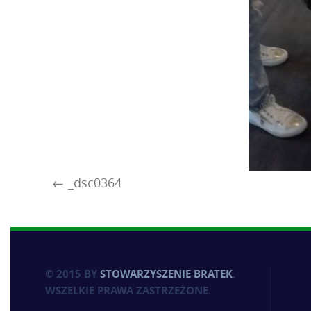
_dsc0364
© 2015 BY
STOWARZYSZENIE BRATEK
.
WSZELKIE PRAWA ZASTRZEŻONE.