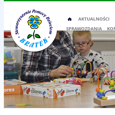
Przeskocz
AKTUALNOŚCI
do
SPRAWOZDANIA
KO
treści