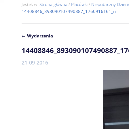
Jesteś w:
Strona główna
/
Placówki
/
Niepubliczny Dzie
14408846_893090107490887_1760916161_n
←
Wydarzenia
14408846_893090107490887_1
21-09-2016