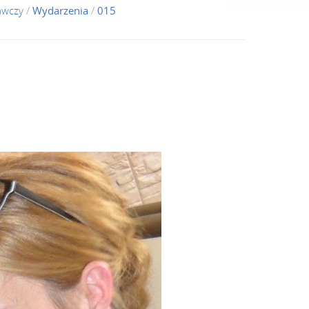
awczy
/
Wydarzenia
/
015