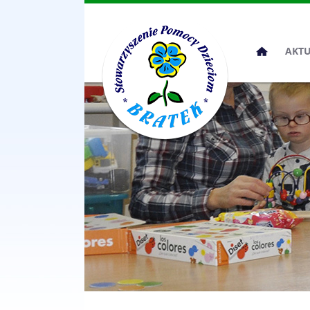
Przeskocz
AKT
do
treści