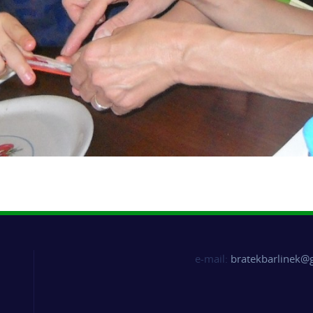
e-mail:
bratekbarlinek@