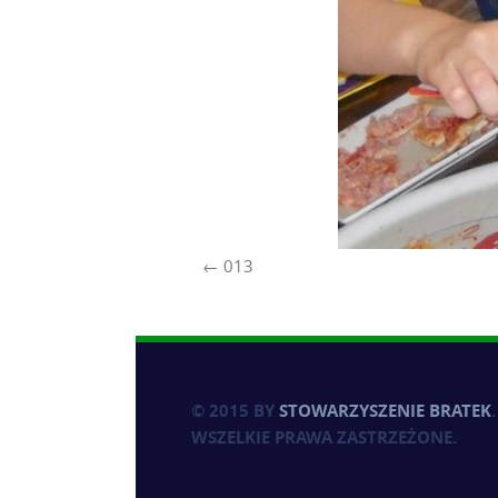
013
© 2015 BY
STOWARZYSZENIE BRATEK
.
WSZELKIE PRAWA ZASTRZEŻONE.