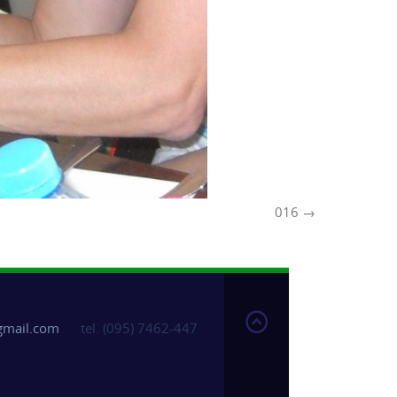
016
gmail.com
tel. (095) 7462-447