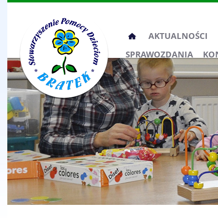
Przeskocz
AKTUALNOŚCI
do
SPRAWOZDANIA
KO
treści