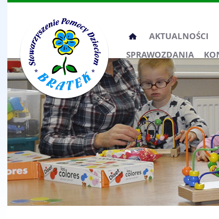
Przeskocz
AKTUALNOŚCI
do
SPRAWOZDANIA
KO
treści