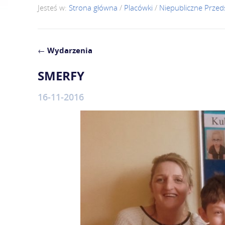
Jesteś w:
Strona główna
/
Placówki
/
Niepubliczne Przed
←
Wydarzenia
SMERFY
16-11-2016