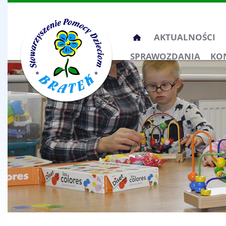
Przeskocz
AKTUALNOŚCI
do
SPRAWOZDANIA
KO
treści