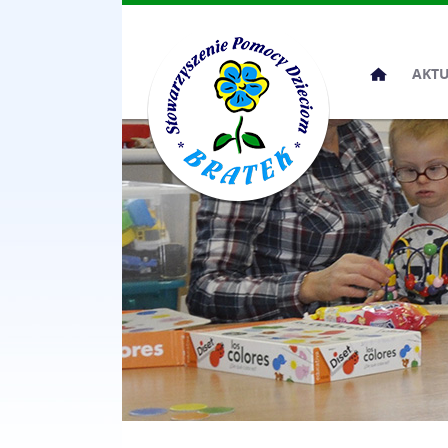
Przeskocz
AKT
do
treści