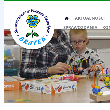
Przeskocz
AKTUALNOŚCI
do
SPRAWOZDANIA
KO
treści