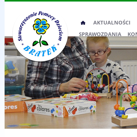
Przeskocz
AKTUALNOŚCI
do
SPRAWOZDANIA
KO
treści