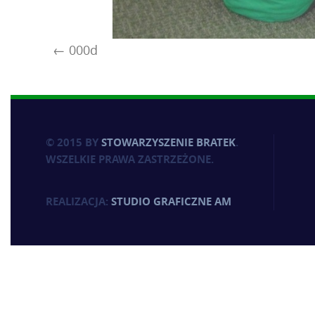
000d
© 2015 BY
STOWARZYSZENIE BRATEK
.
WSZELKIE PRAWA ZASTRZEŻONE.
REALIZACJA:
STUDIO GRAFICZNE AM