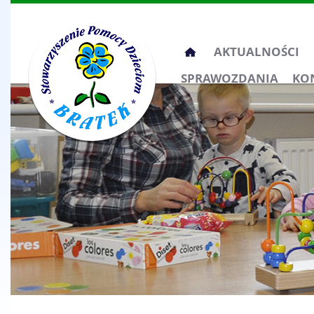
Przeskocz
AKTUALNOŚCI
do
SPRAWOZDANIA
KO
treści