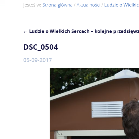
Jesteś w:
Strona główna
/
Aktualności
/
Ludzie o Wielkic
←
Ludzie o Wielkich Sercach – kolejne przedsięwz
DSC_0504
05-09-2017