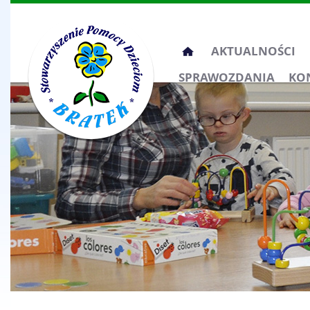
Przeskocz
AKTUALNOŚCI
do
SPRAWOZDANIA
KO
treści