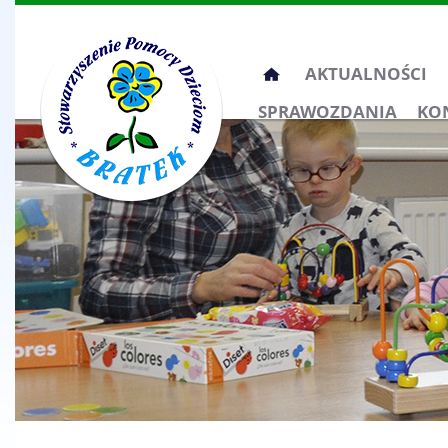
Przeskocz
AKTUALNOŚCI
do
SPRAWOZDANIA
KO
treści