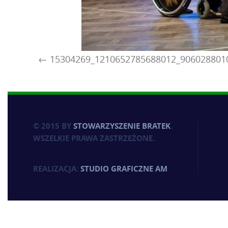
15304269_1210652785688012_906028801
© 2015 BY
STOWARZYSZENIE BRATEK
.
WSZELKIE PRAWA ZASTRZEŻONE.
REALIZACJA:
STUDIO GRAFICZNE AM