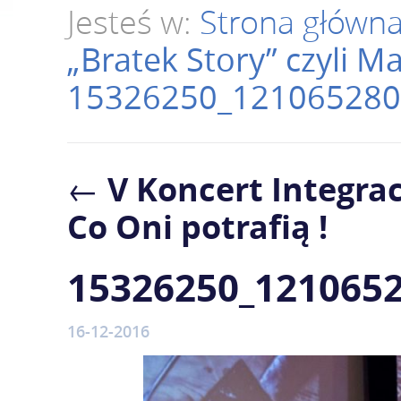
Jesteś w:
Strona główn
„Bratek Story” czyli 
15326250_121065280
←
V Koncert Integra
Co Oni potrafią !
15326250_121065
16-12-2016