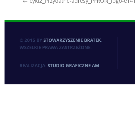
cykl2_Przydatne-adresy_PFRON_logo-e14
© 2015 BY
STOWARZYSZENIE BRATEK
.
WSZELKIE PRAWA ZASTRZEŻONE.
REALIZACJA:
STUDIO GRAFICZNE AM