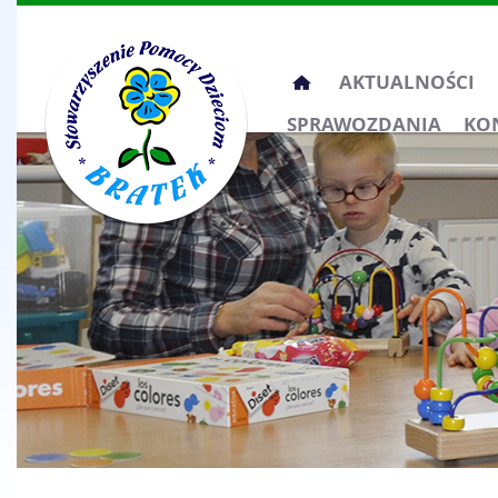
Przeskocz
AKTUALNOŚCI
do
SPRAWOZDANIA
KO
treści