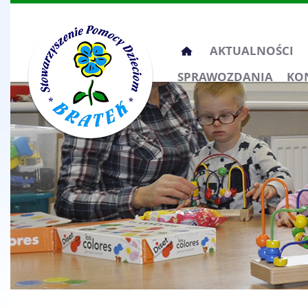
Przeskocz
AKTUALNOŚCI
do
SPRAWOZDANIA
KO
treści