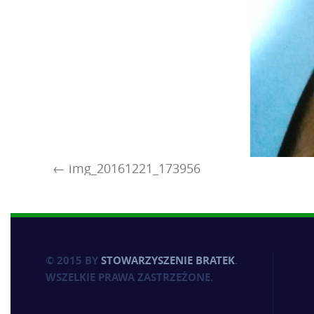
img_20161221_173956
© 2015 BY
STOWARZYSZENIE BRATEK
.
WSZELKIE PRAWA ZASTRZEŻONE.