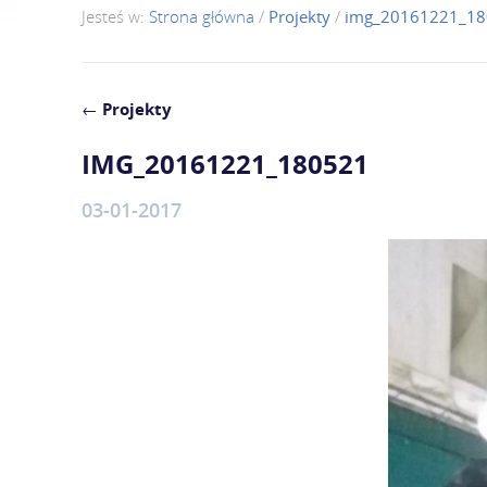
Jesteś w:
Strona główna
/
Projekty
/
img_20161221_1
←
Projekty
IMG_20161221_180521
03-01-2017