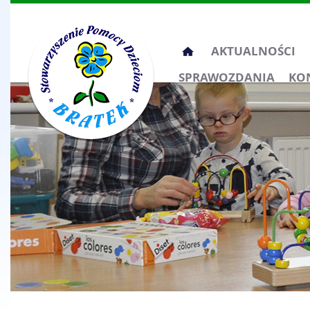
Przeskocz
AKTUALNOŚCI
do
SPRAWOZDANIA
KO
treści